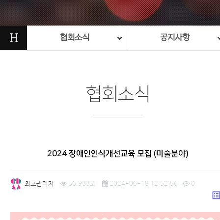
H
협회소식
공지사항
협회소식
2024 장애인인식개선교육 모집 (미술분야)
최고관리자
56,933회
2024-06-18 12:52:56
0
list_a
본문