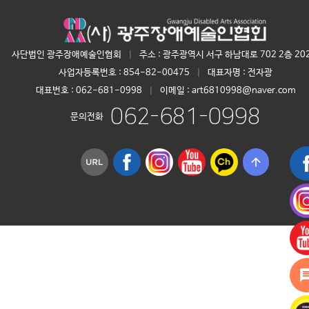
사단법인 광주장애예술인협회
|
주소 : 광주광역시 서구 하남대로 702 2층 20
사업자등록번호 :
854-82-00475
|
대표자명 :
전자광
대표번호 :
062-681-0998
|
이메일 : art6810998@naver.com
062-681-0998
문의전화
arrow_upward
mess