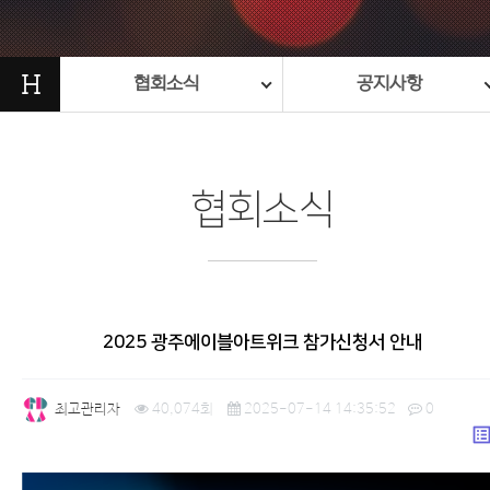
H
협회소식
공지사항
협회소식
2025 광주에이블아트위크 참가신청서 안내
최고관리자
40,074회
2025-07-14 14:35:52
0
list_a
본문