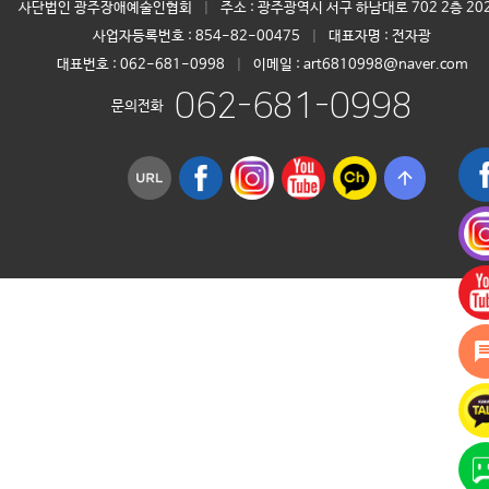
사단법인 광주장애예술인협회
|
주소 : 광주광역시 서구 하남대로 702 2층 20
사업자등록번호 :
854-82-00475
|
대표자명 :
전자광
대표번호 :
062-681-0998
|
이메일 : art6810998@naver.com
062-681-0998
문의전화
arrow_upward
mess