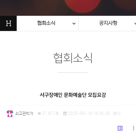
H
협회소식
공지사항
협회소식
서구장애인 문화예술단 모집요강
최고관리자
37,872회
2025-06-18 16:06:30
0
list_alt