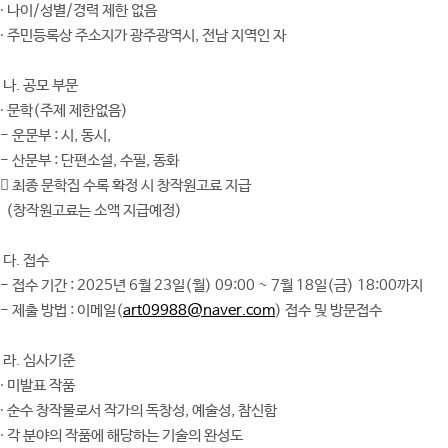
∙ 나이/성별/경력 제한 없음
∙ 주민등록상 주소지가 광주광역시, 전남 지역인 자
나. 공모 부문
∙ 문학(주제 제한없음)
- 운문부 : 시, 동시,
- 산문부 : 단편소설, 수필, 동화
 최종 문학집 수록 확정 시 창작원고료 지급
(창작원고료는 소액 지급예정)
다. 접수
- 접수 기간 : 2025년 6월 23일(월) 09:00 ~ 7월 18일(금) 18:00까지
- 제출 방법 : 이메일(
art09988@naver.com
) 접수 및 방문접수
라. 심사기준
∙ 미발표 작품
∙ 순수 창작물로서 작가의 독창성, 예술성, 참신함
∙ 각 분야의 작품에 해당하는 기술의 완성도