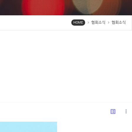
협회소식
협회소식
chevron_right
chevron_right
HOME
list_alt