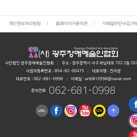
개인정보처리방침
|
홈페이지이용약관
|
이메일무단수집거
사단법인 광주장애예술인협회
|
주소 : 광주광역시 서구 하남대로 702 2층 20
사업자등록번호 :
854-82-00475
|
대표자명 :
전자광
대표번호 :
062-681-0998
|
이메일 : art6810998@naver.com
062-681-0998
문의전화
arrow_upward