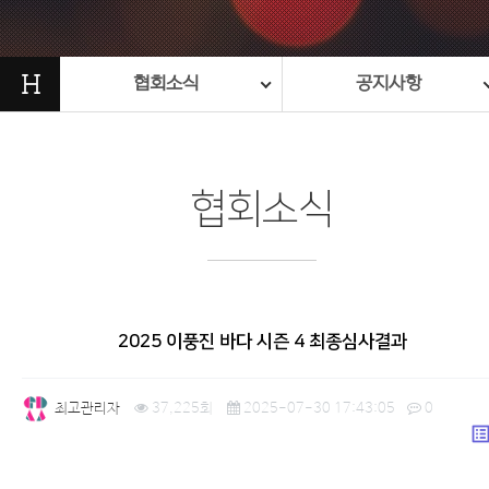
H
협회소식
공지사항
협회소식
2025 이풍진 바다 시즌 4 최종심사결과
최고관리자
37,225회
2025-07-30 17:43:05
0
list_a
본문