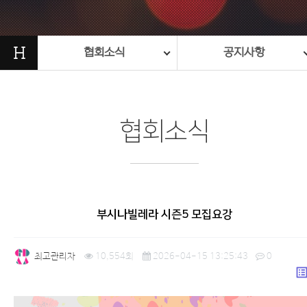
H
협회소식
공지사항
협회소식
부시나빌레라 시즌5 모집요강
최고관리자
10,554회
2026-04-15 13:25:43
0
list_a
본문