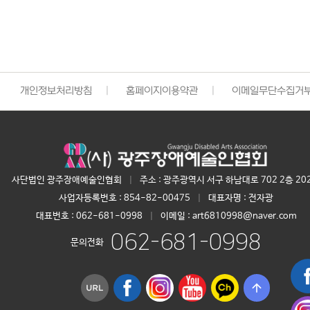
개인정보처리방침
|
홈페이지이용약관
|
이메일무단수집거
사단법인 광주장애예술인협회
|
주소 : 광주광역시 서구 하남대로 702 2층 20
사업자등록번호 :
854-82-00475
|
대표자명 :
전자광
대표번호 :
062-681-0998
|
이메일 : art6810998@naver.com
062-681-0998
문의전화
arrow_upward