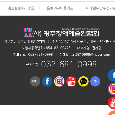
개인정보처리방침
|
홈페이지이용약관
|
이메일무단수집거
사단법인 광주장애예술인협회
|
주소 : 광주광역시 서구 하남대로 702 2층 20
사업자등록번호 :
854-82-00475
|
대표자명 :
전자광
대표번호 :
062-681-0998
|
이메일 : art6810998@naver.com
062-681-0998
문의전화
arrow_upward