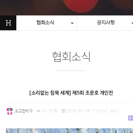
H
협회소식
공지사항
협회소식
[소리없는 침묵 세계] 제5회 조문호 개인전
최고관리자
10,737회
2026-05-06 17:03:51
0
list_a
본문