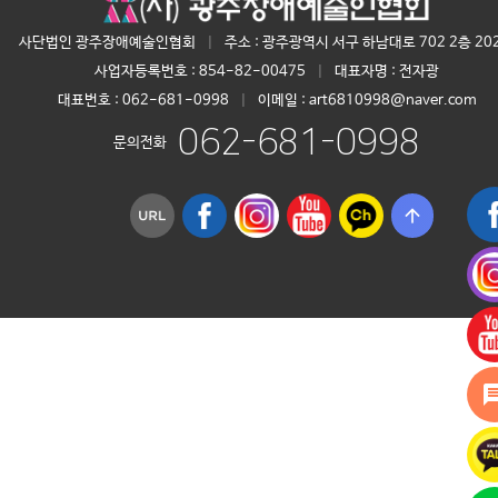
사단법인 광주장애예술인협회
|
주소 : 광주광역시 서구 하남대로 702 2층 20
사업자등록번호 :
854-82-00475
|
대표자명 :
전자광
대표번호 :
062-681-0998
|
이메일 : art6810998@naver.com
062-681-0998
문의전화
arrow_upward
mess