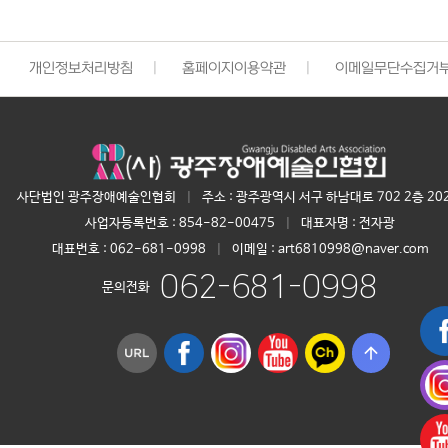
개인정보처리방침
|
홈페이지이용약관
|
이메일무단수집거
사단법인 광주장애예술인협회
|
주소 : 광주광역시 서구 하남대로 702 2층 20
사업자등록번호 :
854-82-00475
|
대표자명 :
전자광
대표번호 :
062-681-0998
|
이메일 : art6810998@naver.com
062-681-0998
문의전화
arrow_upward