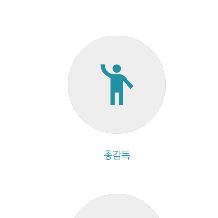
emoji_people
총감독