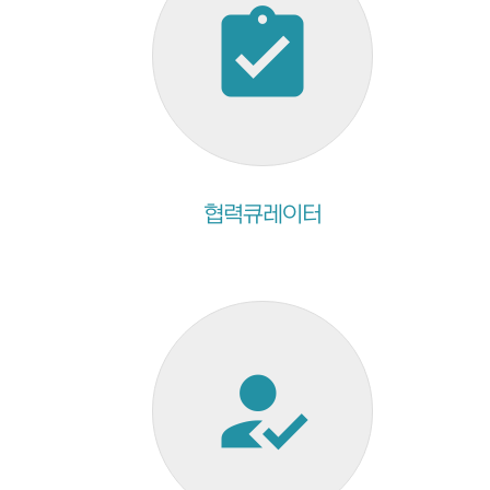
assignment_turned_in
협력큐레이터
how_to_reg