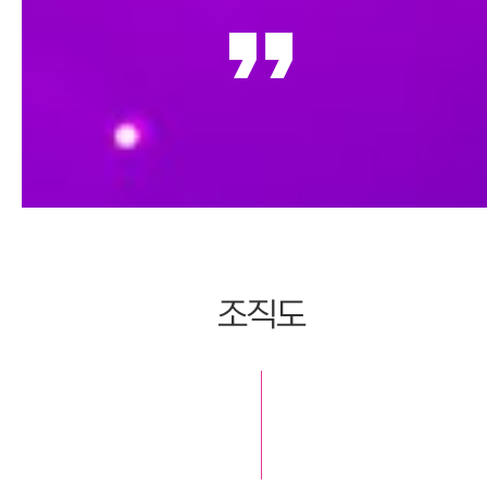
format_quote
조직도