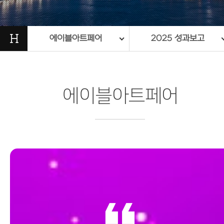
H
에이블아트페어
2025 성과보고
에이블아트페어
format_quote