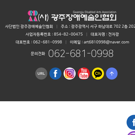
사단법인 광주장애예술인협회
|
주소 : 광주광역시 서구 하남대로 702 2층 20
사업자등록번호 :
854-82-00475
|
대표자명 :
전자광
대표번호 :
062-681-0998
|
이메일 : art6810998@naver.com
062-681-0998
문의전화
arrow_upward