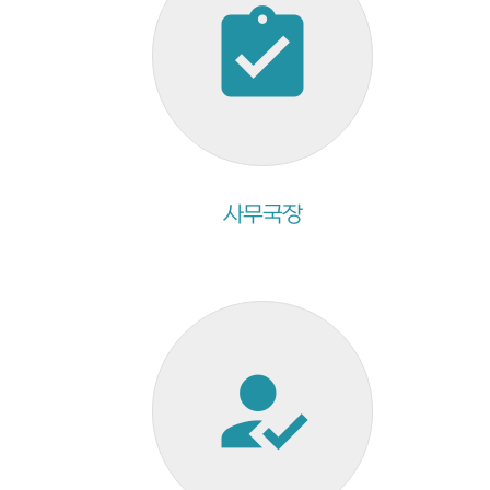
assignment_turned_in
사무국장
how_to_reg