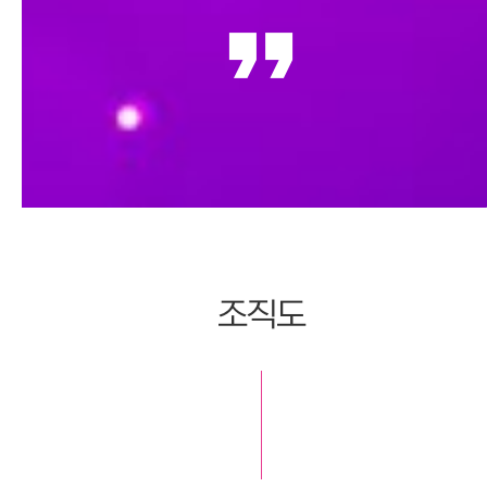
format_quote
조직도