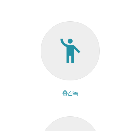
emoji_people
총감독