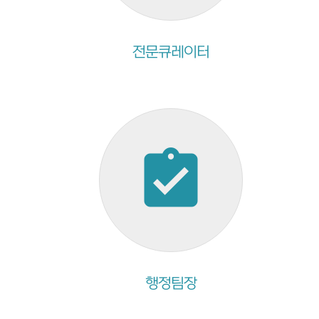
전문큐레이터
assignment_turned_in
행정팀장