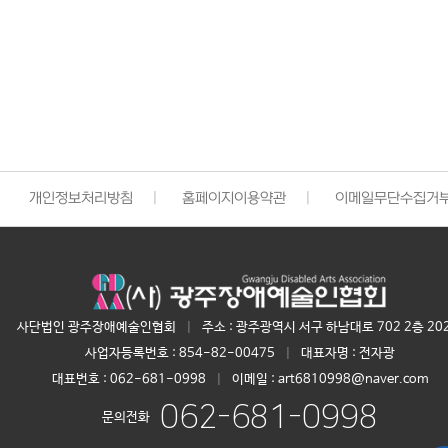
개인정보처리방침
|
홈페이지이용약관
|
이메일무단수집거
사단법인 광주장애예술인협회
|
주소 : 광주광역시 서구 하남대로 702 2층 20
사업자등록번호 :
854-82-00475
|
대표자명 :
전자광
대표번호 :
062-681-0998
|
이메일 : art6810998@naver.com
062-681-0998
문의전화