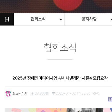
H
협회소식
공지사항
협회소식
2025년 장애인미디어사업 부시나빌레라 시즌4 모집요강
최고관리자
28,833회
2025-04-02 14:23:25
0
list_a
본문